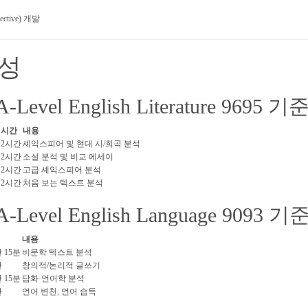
ective) 개발
구성
A-Level English Literature 9695 기준
시간
내용
2시간
셰익스피어 및 현대 시/희곡 분석
2시간
소설 분석 및 비교 에세이
2시간
고급 셰익스피어 분석
2시간
처음 보는 텍스트 분석
A-Level English Language 9093 기준
내용
 15분
비문학 텍스트 분석
간
창의적/논리적 글쓰기
 15분
담화·언어학 분석
간
언어 변천, 언어 습득