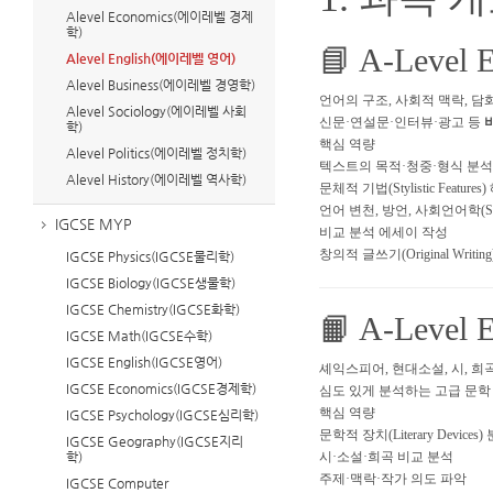
Alevel Economics(에이레벨 경제
학)
📘 A-Level 
Alevel English(에이레벨 영어)
Alevel Business(에이레벨 경영학)
언어의 구조, 사회적 맥락, 담
Alevel Sociology(에이레벨 사회
신문·연설문·인터뷰·광고 등
학)
핵심 역량
Alevel Politics(에이레벨 정치학)
텍스트의 목적·청중·형식 분석
Alevel History(에이레벨 역사학)
문체적 기법(Stylistic Features
언어 변천, 방언, 사회언어학(Sociol
IGCSE MYP
비교 분석 에세이 작성
창의적 글쓰기(Original Writing
IGCSE Physics(IGCSE물리학)
IGCSE Biology(IGCSE생물학)
IGCSE Chemistry(IGCSE화학)
📙 A-Level E
IGCSE Math(IGCSE수학)
IGCSE English(IGCSE영어)
셰익스피어, 현대소설, 시, 희
IGCSE Economics(IGCSE경제학)
심도 있게 분석하는 고급 문학
핵심 역량
IGCSE Psychology(IGCSE심리학)
문학적 장치(Literary Devices)
IGCSE Geography(IGCSE지리
학)
시·소설·희곡 비교 분석
주제·맥락·작가 의도 파악
IGCSE Computer