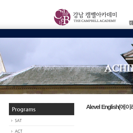
Alevel English(
Programs
SAT
ACT