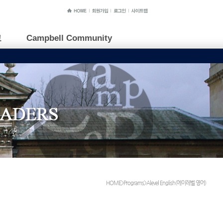
교
Campbell Community
HOME>Programs>Alevel English(에이레벨 영어)