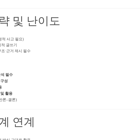
전략 및 난이도
평적 사고 필요)
리적 글쓰기
구조·근거 제시 필수
분석 필수
 구성
용
 및 활용
반론–결론)
단계 연계