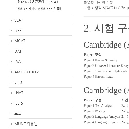
Science(IGCSE컴퓨터과학)
논증형 에세이 작성
고급 비평적 시각(Critical Persp
IGCSE History(IGCSE역사학)
SSAT
2. 시험 
ISEE
MCAT
Cambridge (
DAT
Paper
구성
Paper 1
Drama & Poetry
LSAT
Paper 2
Prose & Literature Essay
Paper 3
Shakespeare (Optional)
AMC 8/10/12
Paper 4
Unseen Texts
GED
Cambridge (
LNAT
Paper
구성
시간
IELTS
Paper 1
Text Analysis
2시간
Paper 2
Writing
2시
토플
Paper 3
Language Analysis
2시간
Paper 4
Language Topics
2시
MUN모의유엔