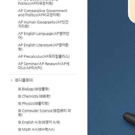
Politics(AP미국정치학)
AP Comparative Government
and Politics(AP비교정치학)
AP Human Geography(AP인간
지리학)
AP English Language(AP영어언
어)
AP English Literature(AP영어문
학)
AP Precalculus(AP프리칼큘러스)
AP Seminar/AP Research(AP세
미나/AP리서치)
IB디플로마
IB Biology(IB생물학)
IB Chemistry(IB화학)
IB Physics(IB물리학)
IB Computer Science(IB컴퓨터 과
학)
IB English A/B(IB영어 A/B)
IB Math AA(IB수학AA)