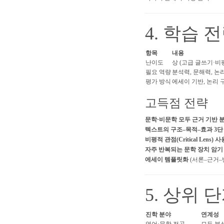
4. 학습 
항목
내용
난이도
상 (고급 글쓰기·비
필요 역량
분석력, 문해력, 논
평가 방식
에세이 기반, 논리 
고득점 전략
문학·비문학 모두 근거 기반 
텍스트의 구조–목적–효과 3단
비평적 관점(Critical Lens) 사
자주 반복되는 문학 장치 암기
에세이 템플릿화
(서론–근거–
5. 상위 
진학 분야
연계성