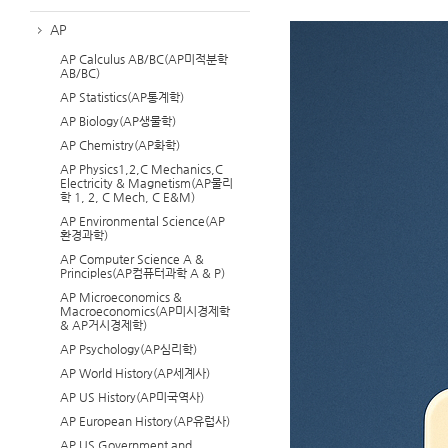
AP
AP Calculus AB/BC(AP미적분학
AB/BC)
AP Statistics(AP통계학)
AP Biology(AP생물학)
AP Chemistry(AP화학)
AP Physics1,2,C Mechanics,C
Electricity & Magnetism(AP물리
학 1, 2, C Mech, C E&M)
AP Environmental Science(AP
환경과학)
AP Computer Science A &
Principles(AP컴퓨터과학 A & P)
AP Microeconomics &
Macroeconomics(AP미시경제학
& AP거시경제학)
AP Psychology(AP심리학)
AP World History(AP세계사)
AP US History(AP미국역사)
AP European History(AP유럽사)
AP US Government and