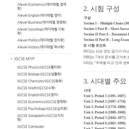
Alevel Economics(에이레벨 경제
2. 시험 구성
학)
Alevel English(에이레벨 영어)
구성
Alevel Business(에이레벨 경영학)
Section I – Multiple Choice (
Section I Part B – Short Answ
Alevel Sociology(에이레벨 사회
학)
Section II Part A – Document
Section II Part B – Long Essa
Alevel Politics(에이레벨 정치학)
📘
시험 포인트
Alevel History(에이레벨 역사학)
MCQ는 단순 연도 암기가 아
DBQ는 7개의 문서를 근거로
IGCSE MYP
LEQ는 “주제별 비교·인과·변
IGCSE Physics(IGCSE물리학)
IGCSE Biology(IGCSE생물학)
3. 시대별 주요 단
IGCSE Chemistry(IGCSE화학)
IGCSE Math(IGCSE수학)
시대
IGCSE English(IGCSE영어)
Unit 1. Period 1 (1491–1607)
Unit 2. Period 2 (1607–1754)
IGCSE Economics(IGCSE경제학)
Unit 3. Period 3 (1754–1800)
IGCSE Psychology(IGCSE심리학)
Unit 4. Period 4 (1800–1848)
IGCSE Geography(IGCSE지리
Unit 5. Period 5 (1844–1877)
학)
Unit 6. Period 6 (1865–1898)
IGCSE Computer
Unit 7. Period 7 (1890–1945)