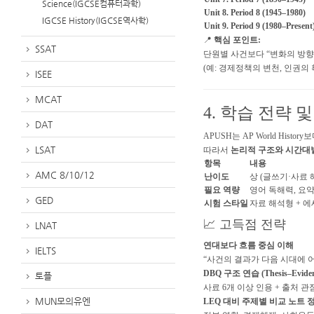
Science(IGCSE컴퓨터과학)
Unit 8. Period 8 (1945–1980)
IGCSE History(IGCSE역사학)
Unit 9. Period 9 (1980–Present
📍
핵심 포인트:
SSAT
단원별 사건보다 “변화의 방향
(예: 경제정책의 변천, 인권의
ISEE
MCAT
4. 학습 전략 
DAT
APUSH는 AP World His
LSAT
따라서
논리적 구조와 시간대
항목
내용
AMC 8/10/12
난이도
상 (글쓰기·사료 
필요 역량
영어 독해력, 요
GED
시험 스타일
자료 해석형 + 
📈 고득점 전략
LNAT
연대보다 흐름 중심 이해
IELTS
“사건의 결과가 다음 시대에 
DBQ 구조 연습 (Thesis–Evidenc
토플
사료 6개 이상 인용 + 출처 관
MUN모의유엔
LEQ 대비 주제별 비교 노트 