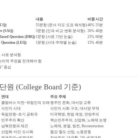
내용
비중
시간
MCQ)
55문항 (문서·지도·도표 해석형)
40%
55분
er (SAQ)
3문항 (인과·비교·변화 분석형)
20%
40분
-Based Question (DBQ)
1문항 (사료 기반 논술)
25%
60분
y Question (LEQ)
1문항 (시대·주제별 논술)
15%
40분
닌 사료 분석형
 논리적 주장을 전개해야 함
화” 중심
원 (College Board 기준)
연대
주요 주제
콜럼버스 이전~유럽인의 도래
원주민 문화, 대서양 교류
식민지 시대
식민지 사회 구조, 대서양 무역
독립전쟁~초기 공화국
미국혁명, 헌법 제정, 연방주의
민주주의 확산
잭슨민주주의, 산업화, 노예제 논쟁
남북전쟁과 재건
노예제, 분열, 링컨, Reconstruction
산업화·이민·도시화
철강·철도 산업, 노동운동
제국주의~세계대전
진보주의, 대공황, 2차 세계대전