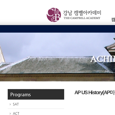
AP US History(A
Programs
SAT
ACT