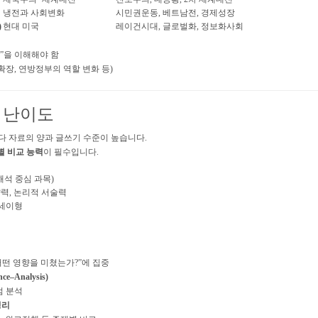
냉전과 사회변화
시민권운동, 베트남전, 경제성장
)
현대 미국
레이건시대, 글로벌화, 정보화사회
”을 이해해야 함
 확장, 연방정부의 역할 변화 등)
및 난이도
tory보다 자료의 양과 글쓰기 수준이 높습니다.
별 비교 능력
이 필수입니다.
해석 중심 과목)
약력, 논리적 서술력
에세이형
어떤 영향을 미쳤는가?”에 집중
e–Analysis)
점 분석
정리