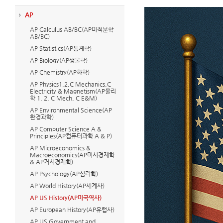
AP
AP Calculus AB/BC(AP미적분학
AB/BC)
AP Statistics(AP통계학)
AP Biology(AP생물학)
AP Chemistry(AP화학)
AP Physics1,2,C Mechanics,C
Electricity & Magnetism(AP물리
학 1, 2, C Mech, C E&M)
AP Environmental Science(AP
환경과학)
AP Computer Science A &
Principles(AP컴퓨터과학 A & P)
AP Microeconomics &
Macroeconomics(AP미시경제학
& AP거시경제학)
AP Psychology(AP심리학)
AP World History(AP세계사)
AP US History(AP미국역사)
AP European History(AP유럽사)
AP US Government and