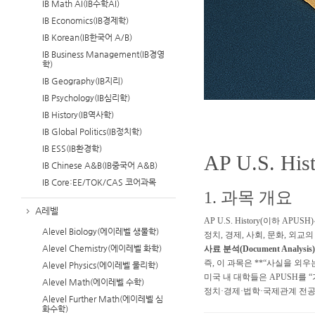
IB Math AI(IB수학AI)
IB Economics(IB경제학)
IB Korean(IB한국어 A/B)
IB Business Management(IB경영
학)
IB Geography(IB지리)
IB Psychology(IB심리학)
IB History(IB역사학)
IB Global Politics(IB정치학)
IB ESS(IB환경학)
AP U.S. H
IB Chinese A&B(IB중국어 A&B)
IB Core:EE/TOK/CAS 코어과목
1. 과목 개요
A레벨
AP U.S. History(이하 A
Alevel Biology(에이레벨 생물학)
정치, 경제, 사회, 문화, 외
Alevel Chemistry(에이레벨 화학)
사료 분석(Document Analysis)
즉, 이 과목은 **“사실을 외
Alevel Physics(에이레벨 물리학)
미국 내 대학들은 APUSH를 
Alevel Math(에이레벨 수학)
정치·경제·법학·국제관계 전공
Alevel Further Math(에이레벨 심
화수학)