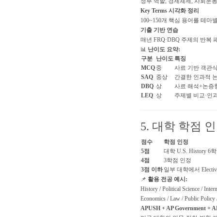
정부 역할, 경제체제, 사회운동
Key Terms 시각화 정리
100~150개 핵심 용어를 테
기출 기반 연습
매년 FRQ·DBQ 주제의 반복 패턴 파악 
📊
난이도 요약:
구분
난이도
특징
MCQ
중
사료 기반 객관
SAQ
중상
간결한 인과적 
DBQ
상
사료 해석+논증
LEQ
상
주제별 비교·인과
5. 대학 학점 
점수
학점 인정
5점
대학 U.S. History 
4점
3학점 인정
3점 이하
일부 대학에서 Electi
📌
활용 전공 예시:
History / Political Science / Inter
Economics / Law / Public Policy 
APUSH + AP Government + AP