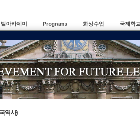
캠벨아카데미
Programs
화상수업
국제학
P미국역사)