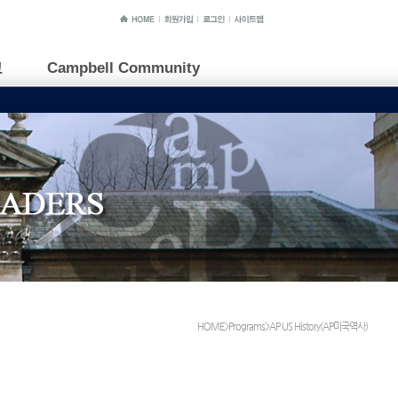
교
Campbell Community
HOME>Programs>AP US History(AP미국역사)