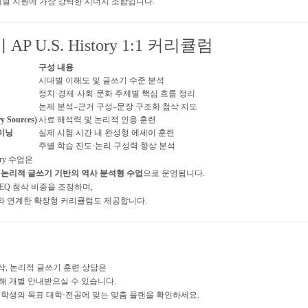
계열 지원에 가장 강력한 시너지 조합입니다.
P U.S. History 1:1 커리큘럼
구성 내용
시대별 이해도 및 글쓰기 수준 분석
정치·경제·사회·문화 주제별 핵심 흐름 정리
논제 분석–근거 구성–문장 구조화 첨삭 지도
Sources)
사료 해석력 및 논리적 인용 훈련
이닝
실제 시험 시간 내 완성형 에세이 훈련
주별 학습 진도·논리 구성력 향상 분석
ory 수업은
,
논리적 글쓰기 기반의 역사 분석형 수업
으로 운영됩니다.
LEQ 첨삭 비중을 조정하며,
ernment와 연계한 확장형 커리큘럼도 제공합니다.
BQ 첨삭, 논리적 글쓰기 훈련 상담은
해 개별 안내받으실 수 있습니다.
로 학생의 목표 대학·전공에 맞는 맞춤 플랜을 확인하세요.