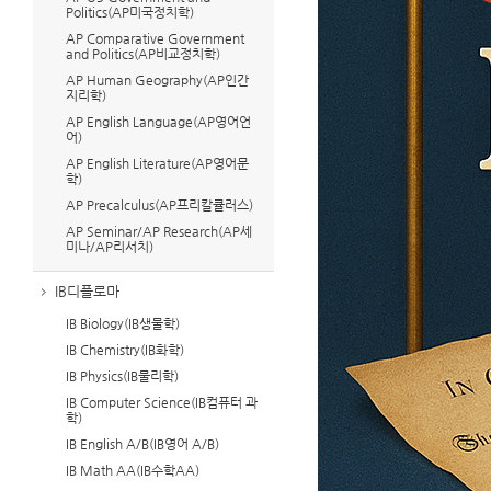
Politics(AP미국정치학)
AP Comparative Government
and Politics(AP비교정치학)
AP Human Geography(AP인간
지리학)
AP English Language(AP영어언
어)
AP English Literature(AP영어문
학)
AP Precalculus(AP프리칼큘러스)
AP Seminar/AP Research(AP세
미나/AP리서치)
IB디플로마
IB Biology(IB생물학)
IB Chemistry(IB화학)
IB Physics(IB물리학)
IB Computer Science(IB컴퓨터 과
학)
IB English A/B(IB영어 A/B)
IB Math AA(IB수학AA)